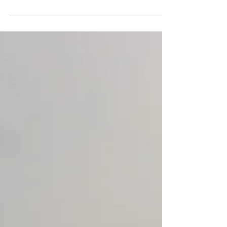
Surfen am Leeren
Surfspot auf Kreta
Erstmal die Wetterapps durchschauen
und interpretieren. Dann kommt noch
viel lokales Wissen hinzu, welche
Swellrichtung benötigt diese und j