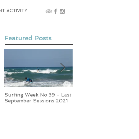
NT ACTIVITY
Featured Posts
Surfing Week No 39 - Last
Week No 37 - Stormy
September Sessions 2021
Swells and Glassy Times,
Surfing in Crete