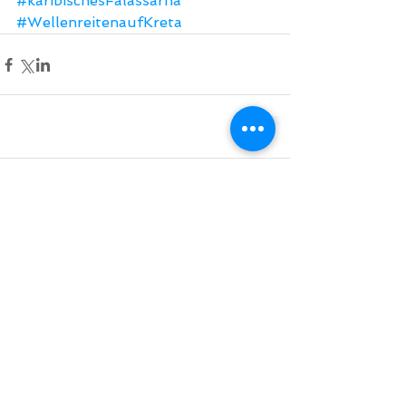
#karibischesFalassarna
#WellenreitenaufKreta
Comments
Write a comment...
Do Not Sell My Personal Information
BACK TO TOP