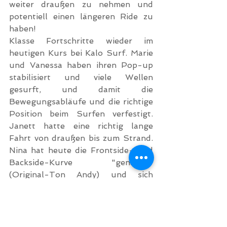
weiter draußen zu nehmen und 
potentiell einen längeren Ride zu 
haben!
Klasse Fortschritte wieder im 
heutigen Kurs bei Kalo Surf. Marie 
und Vanessa haben ihren Pop-up 
stabilisiert und viele Wellen 
gesurft, und damit die 
Bewegungsabläufe und die richtige 
Position beim Surfen verfestigt. 
Janett hatte eine richtig lange 
Fahrt von draußen bis zum Strand. 
Nina hat heute die Frontside- und 
Backside-Kurve "genailed" 
(Original-Ton Andy) und sich 
außerdem viel ausprobiert.
Fotoalbum vom 19. Oktober 2020
#Nordswell
#Kissamos
#Nordküste
#Wellenreiten
#Kreta