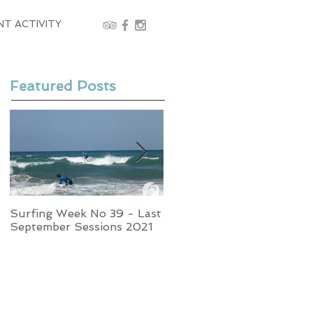
NT ACTIVITY
Featured Posts
Surfing Week No 39 - Last
Week No 37 - Stormy
September Sessions 2021
Swells and Glassy Times,
Surfing in Crete