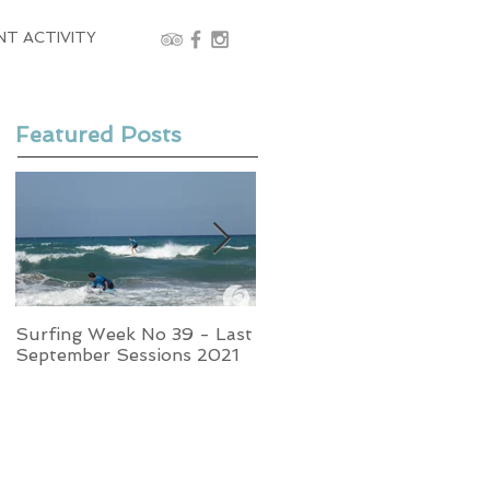
NT ACTIVITY
Featured Posts
Surfing Week No 39 - Last
Week No 37 - Stormy
September Sessions 2021
Swells and Glassy Times,
Surfing in Crete