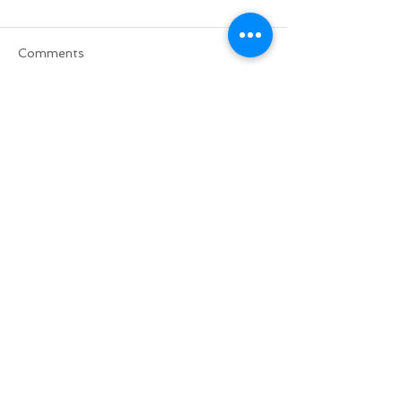
Comments
Write a comment...
Do Not Sell My Personal Information
BACK TO TOP