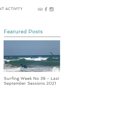
NT ACTIVITY
Featured Posts
Surfing Week No 39 - Last
Week No 37 - Stormy
September Sessions 2021
Swells and Glassy Times,
Surfing in Crete