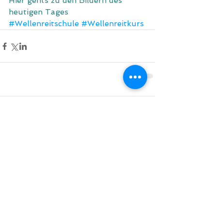
Hier gehts zu den Bildern des 
heutigen Tages
#Wellenreitschule
#Wellenreitkurs
Comments
Write a comment...
Do Not Sell My Personal Information