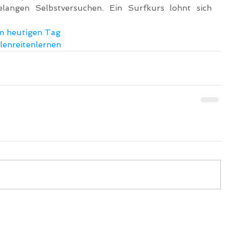
relangen Selbstversuchen. Ein Surfkurs lohnt sich 
vom heutigen Tag
enreitenlernen