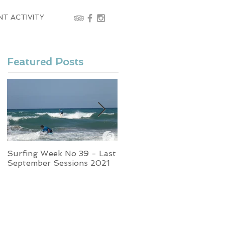
NT ACTIVITY
Featured Posts
Surfing Week No 39 - Last
Week No 37 - Stormy
September Sessions 2021
Swells and Glassy Times,
Surfing in Crete