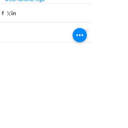
Comments
Write a comment...
Do Not Sell My Personal Information
BACK TO TOP