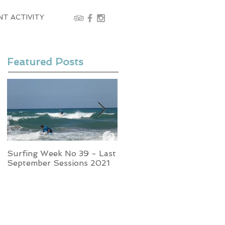
NT ACTIVITY
Featured Posts
Surfing Week No 39 - Last
Week No 37 - Stormy
September Sessions 2021
Swells and Glassy Times,
Surfing in Crete