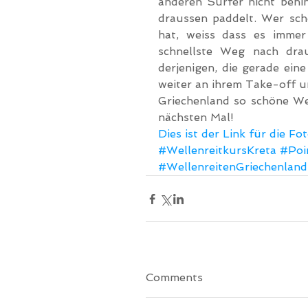
anderen Surfer nicht behi
draussen paddelt. Wer sch
hat, weiss dass es immer
schnellste Weg nach drau
derjenigen, die gerade ein
weiter an ihrem Take-off u
Griechenland so schöne Wel
nächsten Mal!
Dies ist der Link für die F
#WellenreitkursKreta
#Poi
#WellenreitenGriechenland
Comments