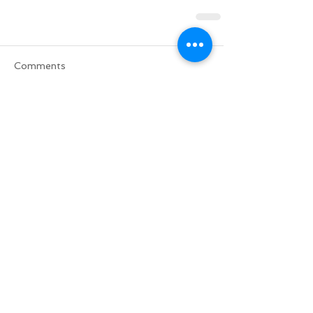
Comments
Write a comment...
Do Not Sell My Personal Information
BACK TO TOP